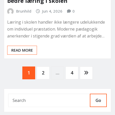
bedre læring i skolen
Brunhild
Jun 4, 2026
0
Læring i skolen handler ikke længere udelukkende
om individuel præstation. Moderne pædagogik
anerkender i stigende grad værdien af at arbejde…
READ MORE
Posts
1
2
…
4
pagination
Go