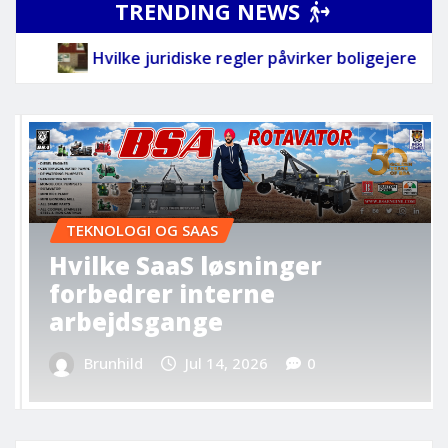
TRENDING NEWS
påvirker boligejere mest
Hvilke SaaS løsninger f
SUNDHED
Hvordan forbedrer sunde
rutiner din hverdag
markant
Brunhild
Jul 5, 2026
0