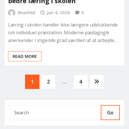
bedre læring i skolen
Brunhild
Jun 4, 2026
0
Læring i skolen handler ikke længere udelukkende
om individuel præstation. Moderne pædagogik
anerkender i stigende grad værdien af at arbejde…
READ MORE
Posts
1
2
…
4
pagination
Go