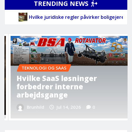
TRENDING NEWS
ler påvirker boligejere mest
Hvilke SaaS løsning
SUNDHED
Hvordan forbedrer sunde
rutiner din hverdag
markant
Brunhild
Jul 5, 2026
0