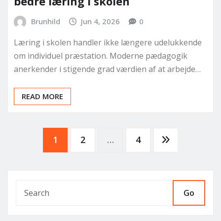
bedre læring i skolen
Brunhild
Jun 4, 2026
0
Læring i skolen handler ikke længere udelukkende
om individuel præstation. Moderne pædagogik
anerkender i stigende grad værdien af at arbejde…
READ MORE
Posts
1
2
…
4
pagination
Go